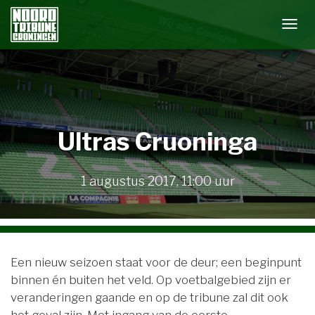
N
A
V
I
G
A
Ultras Cruoninga
T
I
E
1 augustus 2017
,
11:00
uur
W
I
S
S
E
Een nieuw seizoen staat voor de deur; een beginpunt
L
binnen én buiten het veld. Op voetbalgebied zijn er
E
veranderingen gaande en op de tribune zal dit ook
N