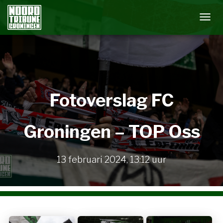
N
A
V
I
G
A
Fotoverslag FC
T
I
E
Groningen – TOP Oss
W
I
S
13 februari 2024
,
13:12
uur
S
E
L
E
N