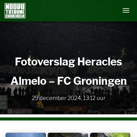
N
A
V
I
G
A
Fotoverslag Heracles
T
I
E
Almelo – FC Groningen
W
I
S
29 december 2024
,
13:12
uur
S
E
L
E
N