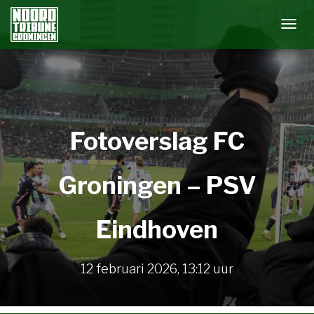
N
A
V
I
G
A
Fotoverslag FC
T
I
E
Groningen – PSV
W
I
Eindhoven
S
S
E
12 februari 2026
,
13:12
uur
L
E
N