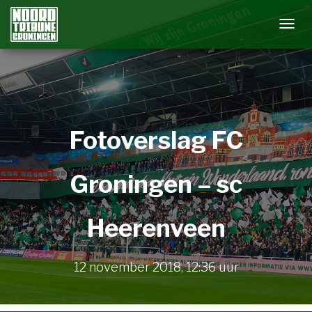
N
A
V
I
G
A
Fotoverslag FC
T
I
E
Groningen – sc
W
I
Heerenveen
S
S
E
12 november 2018
,
12:36
uur
L
E
N