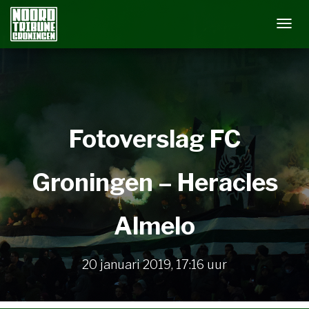
N
A
V
I
G
A
Fotoverslag FC
T
I
E
Groningen – Heracles
W
I
Almelo
S
S
E
20 januari 2019
,
17:16
uur
L
E
N